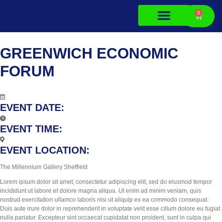
0
About Us
Contact Us
GREENWICH ECONOMIC
FORUM
5
EVENT DATE:
EVENT TIME:
EVENT LOCATION:
The Millennium Gallery Sheffield
Lorem ipsum dolor sit amet, consectetur adipiscing elit, sed do eiusmod tempor
incididunt ut labore et dolore magna aliqua. Ut enim ad minim veniam, quis
nostrud exercitation ullamco laboris nisi ut aliquip ex ea commodo consequat.
Duis aute irure dolor in reprehenderit in voluptate velit esse cillum dolore eu fugiat
nulla pariatur. Excepteur sint occaecat cupidatat non proident, sunt in culpa qui