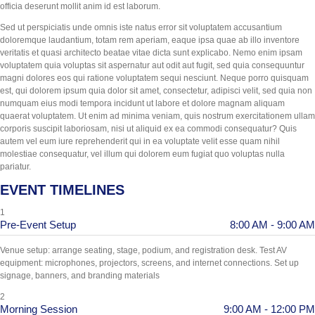
officia deserunt mollit anim id est laborum.
Sed ut perspiciatis unde omnis iste natus error sit voluptatem accusantium
doloremque laudantium, totam rem aperiam, eaque ipsa quae ab illo inventore
veritatis et quasi architecto beatae vitae dicta sunt explicabo. Nemo enim ipsam
voluptatem quia voluptas sit aspernatur aut odit aut fugit, sed quia consequuntur
magni dolores eos qui ratione voluptatem sequi nesciunt. Neque porro quisquam
est, qui dolorem ipsum quia dolor sit amet, consectetur, adipisci velit, sed quia non
numquam eius modi tempora incidunt ut labore et dolore magnam aliquam
quaerat voluptatem. Ut enim ad minima veniam, quis nostrum exercitationem ullam
corporis suscipit laboriosam, nisi ut aliquid ex ea commodi consequatur? Quis
autem vel eum iure reprehenderit qui in ea voluptate velit esse quam nihil
molestiae consequatur, vel illum qui dolorem eum fugiat quo voluptas nulla
pariatur.
EVENT TIMELINES
1
Pre-Event Setup
8:00 AM - 9:00 AM
Venue setup: arrange seating, stage, podium, and registration desk. Test AV
equipment: microphones, projectors, screens, and internet connections. Set up
signage, banners, and branding materials
2
Morning Session
9:00 AM - 12:00 PM